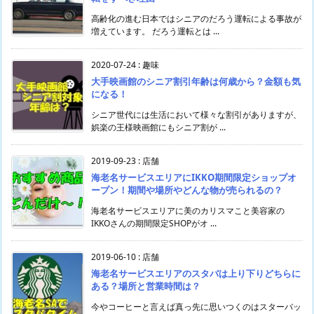
高齢化の進む日本ではシニアのだろう運転による事故が
増えています。 だろう運転とは ...
2020-07-24
:
趣味
大手映画館のシニア割引年齢は何歳から？金額も気
になる！
シニア世代には生活において様々な割引がありますが、
娯楽の王様映画館にもシニア割が ...
2019-09-23
:
店舗
海老名サービスエリアにIKKO期間限定ショップオ
ープン！期間や場所やどんな物が売られるの？
海老名サービスエリアに美のカリスマこと美容家の
IKKOさんの期間限定SHOPがオ ...
2019-06-10
:
店舗
海老名サービスエリアのスタバは上り下りどちらに
ある？場所と営業時間は？
今やコーヒーと言えば真っ先に思いつくのはスターバッ