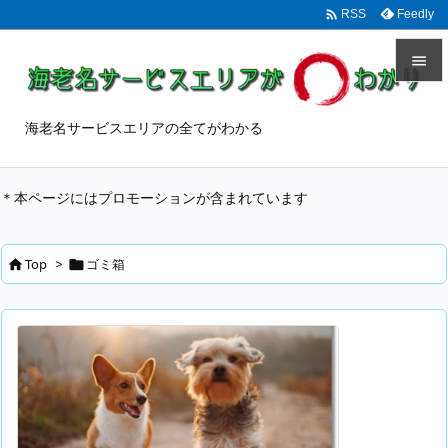

Feedly
RSS


メニュ
海老名サービスエリアの全てがわかる

サイド
＊本ページにはプロモーションが含まれています

前へ

Top
>
ゴミ箱


次へ

検索