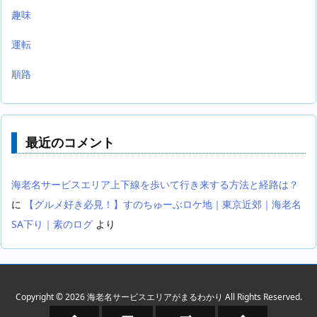
趣味
運転
順路
最近のコメント
海老名サービスエリア上下線を歩いて行き来する方法と経路は？
に
【グルメ好き必見！】すのちゅーぶロケ地｜東京近郊｜海老名
SA下り｜素のログ
より
Copyright ©
2026
海老名サービスエリアがまるわかり
All Rights Reserved.