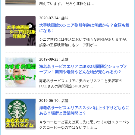
増えています。 だろう運転とは ...
2020-07-24
:
趣味
大手映画館のシニア割引年齢は何歳から？金額も気
になる！
シニア世代には生活において様々な割引がありますが、
娯楽の王様映画館にもシニア割が ...
2019-09-23
:
店舗
海老名サービスエリアにIKKO期間限定ショップオ
ープン！期間や場所やどんな物が売られるの？
海老名サービスエリアに美のカリスマこと美容家の
IKKOさんの期間限定SHOPがオ ...
2019-06-10
:
店舗
海老名サービスエリアのスタバは上り下りどちらに
ある？場所と営業時間は？
今やコーヒーと言えば真っ先に思いつくのはスターバッ
クスコーヒーなのではないでしょ ...