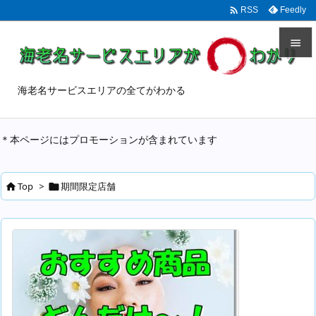

Feedly
RSS


メニュ
海老名サービスエリアの全てがわかる

サイド
＊本ページにはプロモーションが含まれています

前へ

Top
>
期間限定店舗


次へ

検索