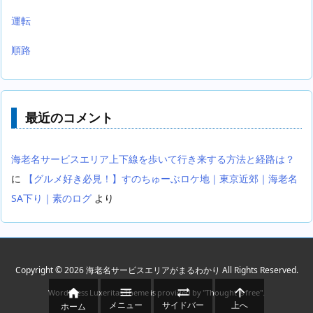
運転
順路
最近のコメント
海老名サービスエリア上下線を歩いて行き来する方法と経路は？
に
【グルメ好き必見！】すのちゅーぶロケ地｜東京近郊｜海老名
SA下り｜素のログ
より
Copyright ©
2026
海老名サービスエリアがまるわかり
All Rights Reserved.




WordPress Luxeritas Theme is provided by "
Thought is free
".
メニュー
サイドバー
上へ
ホーム