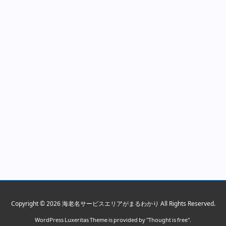
Copyright ©
2026
海老名サービスエリアがまるわかり
All Rights Reserved.
WordPress Luxeritas Theme is provided by "
Thought is free
".