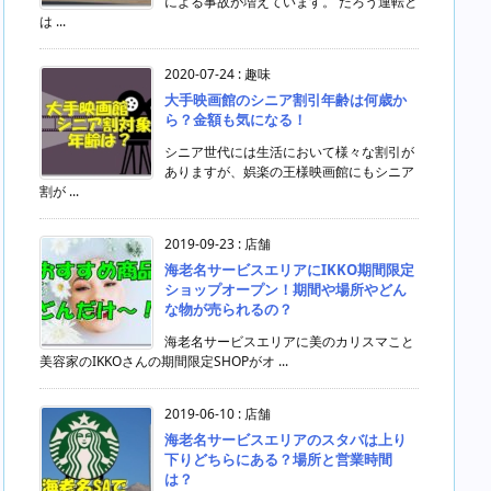
による事故が増えています。 だろう運転と
は ...
2020-07-24
:
趣味
大手映画館のシニア割引年齢は何歳か
ら？金額も気になる！
シニア世代には生活において様々な割引が
ありますが、娯楽の王様映画館にもシニア
割が ...
2019-09-23
:
店舗
海老名サービスエリアにIKKO期間限定
ショップオープン！期間や場所やどん
な物が売られるの？
海老名サービスエリアに美のカリスマこと
美容家のIKKOさんの期間限定SHOPがオ ...
2019-06-10
:
店舗
海老名サービスエリアのスタバは上り
下りどちらにある？場所と営業時間
は？