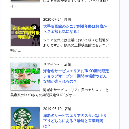
による事故が増えています。 だろう運転と
は ...
2020-07-24
:
趣味
大手映画館のシニア割引年齢は何歳か
ら？金額も気になる！
シニア世代には生活において様々な割引が
ありますが、娯楽の王様映画館にもシニア
割が ...
2019-09-23
:
店舗
海老名サービスエリアにIKKO期間限定
ショップオープン！期間や場所やどん
な物が売られるの？
海老名サービスエリアに美のカリスマこと
美容家のIKKOさんの期間限定SHOPがオ ...
2019-06-10
:
店舗
海老名サービスエリアのスタバは上り
下りどちらにある？場所と営業時間
は？