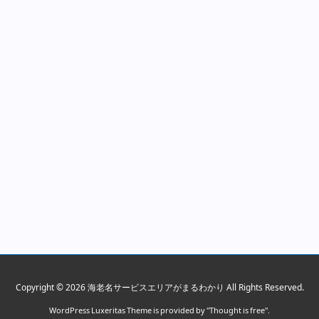
Copyright ©
2026
海老名サービスエリアがまるわかり
All Rights Reserved.
WordPress Luxeritas Theme is provided by "
Thought is free
".