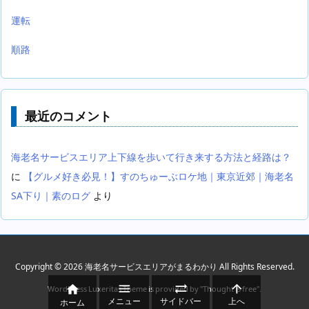
運転
順路
最近のコメント
海老名サービスエリア上下線を歩いて行き来する方法と経路は？
に
【グルメ好き必見！】すのちゅーぶロケ地｜東京近郊｜海老名
SA下り｜素のログ
より
Copyright ©
2026
海老名サービスエリアがまるわかり
All Rights Reserved.




WordPress Luxeritas Theme is provided by "
Thought is free
".
メニュー
サイドバー
上へ
ホーム