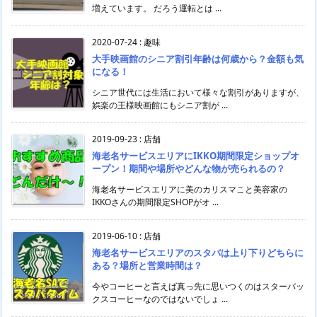
増えています。 だろう運転とは ...
2020-07-24
:
趣味
大手映画館のシニア割引年齢は何歳から？金額も気
になる！
シニア世代には生活において様々な割引がありますが、
娯楽の王様映画館にもシニア割が ...
2019-09-23
:
店舗
海老名サービスエリアにIKKO期間限定ショップオ
ープン！期間や場所やどんな物が売られるの？
海老名サービスエリアに美のカリスマこと美容家の
IKKOさんの期間限定SHOPがオ ...
2019-06-10
:
店舗
海老名サービスエリアのスタバは上り下りどちらに
ある？場所と営業時間は？
今やコーヒーと言えば真っ先に思いつくのはスターバッ
クスコーヒーなのではないでしょ ...