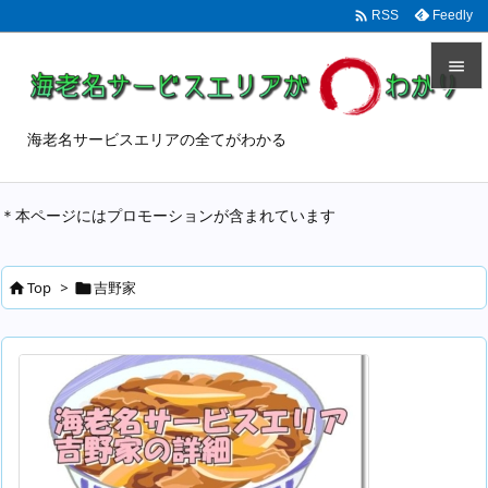

Feedly
RSS


メニュ
海老名サービスエリアの全てがわかる

サイド
＊本ページにはプロモーションが含まれています

前へ

Top
>
吉野家


次へ

検索