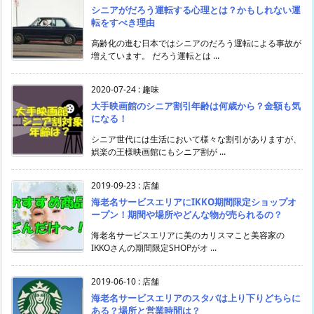
シニアがだろう運転する心理とは？かもしれない運
転をすべき理由
高齢化の進む日本ではシニアのだろう運転による事故が
増えています。 だろう運転とは ...
2020-07-24
:
趣味
大手映画館のシニア割引年齢は何歳から？金額も気
になる！
シニア世代には生活において様々な割引がありますが、
娯楽の王様映画館にもシニア割が ...
2019-09-23
:
店舗
海老名サービスエリアにIKKO期間限定ショップオ
ープン！期間や場所やどんな物が売られるの？
海老名サービスエリアに美のカリスマこと美容家の
IKKOさんの期間限定SHOPがオ ...
2019-06-10
:
店舗
海老名サービスエリアのスタバは上り下りどちらに
ある？場所と営業時間は？