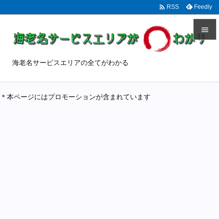

Feedly
RSS


メニュ
海老名サービスエリアの全てがわかる

サイド
＊本ページにはプロモーションが含まれています

前へ

次へ

検索